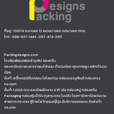
ที่อยู่ : 103/10 ซ.บางแค 12 แขวงบางแค เขตบางแค กทม.
โทร : 088-637-1444 , 097-474-2351
Packingdesigns.com
โรงพิมพ์ซองฟอยล์ ถุงซิป ซองครีม
ซองลามิเนต ซองซาเช่ ซองใส่ขนม จำนวนน้อย คุณภาพสูง ผลิตจำนวน
น้อย
รับทำ สติ๊กเกอร์กันปลอม โฮโลแกรม กล่องบรรจุภัณฑ์ กล่องทรง
กระบอก
ขั้นต่ำ 1,000 ดวง และยังผลิตงาน อาทิ เช่น กล่องสบู่ กล่องครีม
Packaging กล่องหุ้มจั่วปัง ถุงกระดาษ ใบปลิว โปสการ์ดการ์ดแต่งงาน
สายคาด กระดาษ ตู้ป้ายไฟ ป้ายธงญี่ปุ่น มีบริการออกแบบ จัดส่งทั่ว
ประเทศ